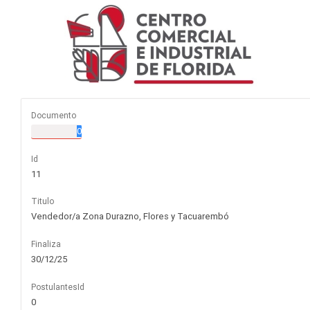
Documento
Id
11
Titulo
Vendedor/a Zona Durazno, Flores y Tacuarembó
Finaliza
30/12/25
PostulantesId
0